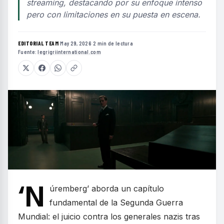
streaming, destacando por su enfoque intenso
pero con limitaciones en su puesta en escena.
EDITORIAL TEAM
·
May 29, 2026
·
2 min de lectura
·
Fuente:
legrigriinternational.com
‘N
úremberg’ aborda un capítulo
fundamental de la Segunda Guerra
Mundial: el juicio contra los generales nazis tras