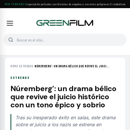
Lifetime estrena especial de películas con historias de engaños y secretos peligrosos
EN TENDENCIA
·
El simbolismo de lo
HOME
›
ESTRENOS
›
NÚREMBERG’: UN DRAMA BÉLICO QUE REVIVE EL JUICI...
ESTRENOS
Núremberg’: un drama bélico
que revive el juicio histórico
con un tono épico y sobrio
Tras su inesperado éxito en salas, este drama
sobre el juicio a los nazis se estrena en