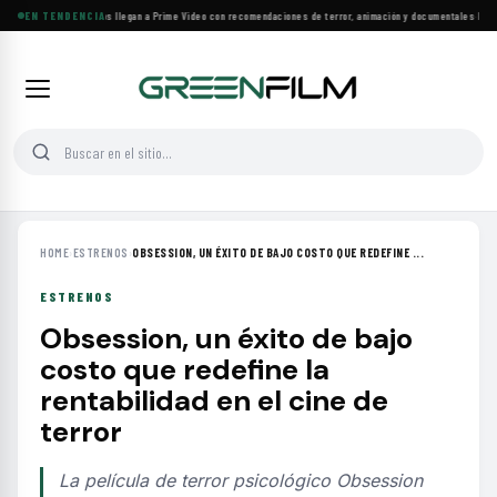
Más de 160 estrenos llegan a Prime Video con recomendaciones de terror, animación y documentales
EN TENDENCIA
·
Las 10
HOME
›
ESTRENOS
›
OBSESSION, UN ÉXITO DE BAJO COSTO QUE REDEFINE ...
ESTRENOS
Obsession, un éxito de bajo
costo que redefine la
rentabilidad en el cine de
terror
La película de terror psicológico Obsession