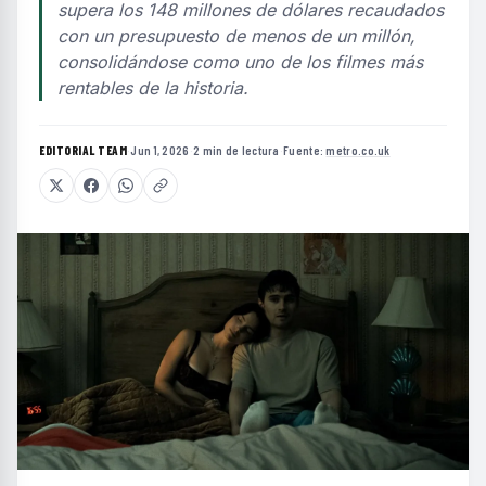
supera los 148 millones de dólares recaudados
con un presupuesto de menos de un millón,
consolidándose como uno de los filmes más
rentables de la historia.
EDITORIAL TEAM
·
Jun 1, 2026
·
2 min de lectura
·
Fuente:
metro.co.uk