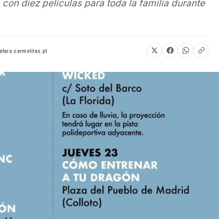
, con diez películas para toda la familia durante
ofaro.carmelitas.pt