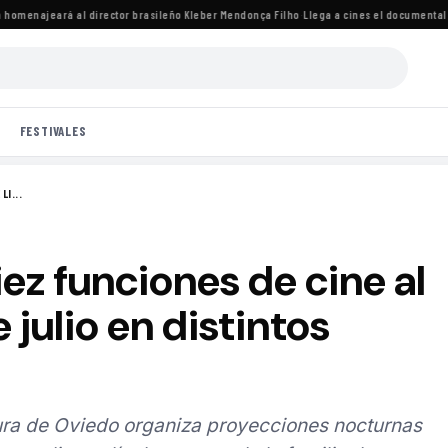
omenajeará al director brasileño Kleber Mendonça Filho
·
Llega a cines el documental de 
FESTIVALES
LI...
ez funciones de cine al
e julio en distintos
ura de Oviedo organiza proyecciones nocturnas