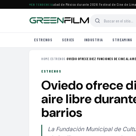
vales de cine imperdibles en Ciudad de México durante 2026
·
Festival de Cine de Lima h
EN TENDENCIA
ESTRENOS
SERIES
INDUSTRIA
STREAMING
HOME
›
ESTRENOS
›
OVIEDO OFRECE DIEZ FUNCIONES DE CINE AL AIRE 
ESTRENOS
Oviedo ofrece di
aire libre durant
barrios
La Fundación Municipal de Cult