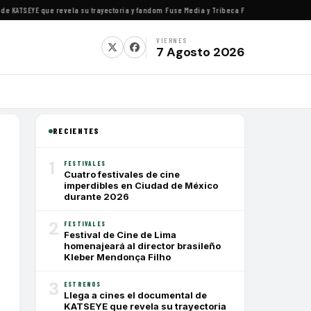
KATSEYE que revela su trayectoria y fandom
·
Fuse Media y Tribeca Films se alían para est
VIERNES
7 Agosto 2026
RECIENTES
1
FESTIVALES
Cuatro festivales de cine
imperdibles en Ciudad de México
durante 2026
2
FESTIVALES
Festival de Cine de Lima
homenajeará al director brasileño
Kleber Mendonça Filho
3
ESTRENOS
Llega a cines el documental de
KATSEYE que revela su trayectoria