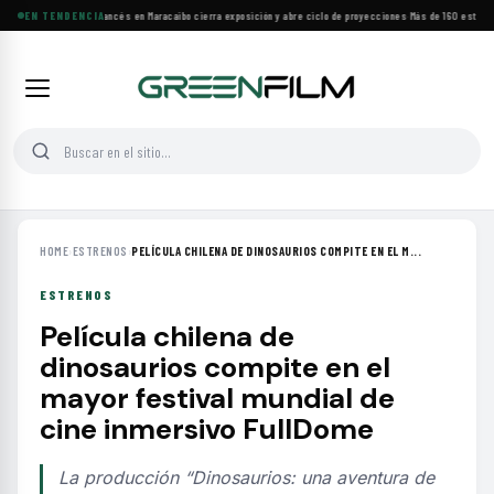
Festival de Cine Francés en Maracaibo cierra exposición y abre ciclo de proyecciones
EN TENDENCIA
·
Más de 160 estrenos
HOME
›
ESTRENOS
›
PELÍCULA CHILENA DE DINOSAURIOS COMPITE EN EL M...
ESTRENOS
Película chilena de
dinosaurios compite en el
mayor festival mundial de
cine inmersivo FullDome
La producción “Dinosaurios: una aventura de