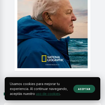
Usamos cookies para mejorar tu
experiencia. Al continuar navegando,
ACEPTAR
aceptás nuestro
uso de cookies
.
SIGUIENTE