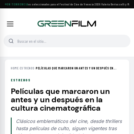
Siete filmes árabes seleccionados para el Festival de Cine de Venecia 2026
EN TENDENCIA
·
Valeria Bertuccelli y Martín
HOME
›
ESTRENOS
›
PELÍCULAS QUE MARCARON UN ANTES Y UN DESPUÉS EN...
ESTRENOS
Películas que marcaron un
antes y un después en la
cultura cinematográfica
Clásicos emblemáticos del cine, desde thrillers
hasta películas de culto, siguen vigentes tras