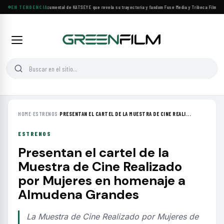
Llega a cines el documental de KATSEYE que revela su trayectoria y fandom
EN TENDENCIA
·
Fuse Media y Tribeca Films se a
HOME
›
ESTRENOS
›
PRESENTAN EL CARTEL DE LA MUESTRA DE CINE REALI...
ESTRENOS
Presentan el cartel de la
Muestra de Cine Realizado
por Mujeres en homenaje a
Almudena Grandes
La Muestra de Cine Realizado por Mujeres de