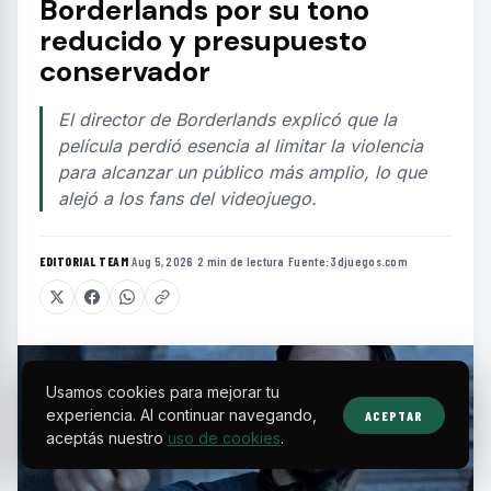
Borderlands por su tono
reducido y presupuesto
conservador
El director de Borderlands explicó que la
película perdió esencia al limitar la violencia
para alcanzar un público más amplio, lo que
alejó a los fans del videojuego.
EDITORIAL TEAM
·
Aug 5, 2026
·
2 min de lectura
·
Fuente:
3djuegos.com
Usamos cookies para mejorar tu
experiencia. Al continuar navegando,
ACEPTAR
aceptás nuestro
uso de cookies
.