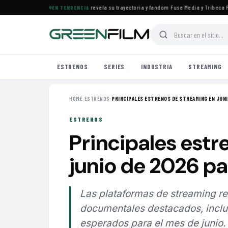
s el documental de KATSEYE que revela su trayectoria y fandom
·
Fuse Media y Tribeca Film
EN TENDENCIA
ESTRENOS
SERIES
INDUSTRIA
STREAMING
HOME
›
ESTRENOS
›
PRINCIPALES ESTRENOS DE STREAMING EN JUNIO
ESTRENOS
Principales estr
junio de 2026 pa
Las plataformas de streaming re
documentales destacados, inclu
esperados para el mes de junio.