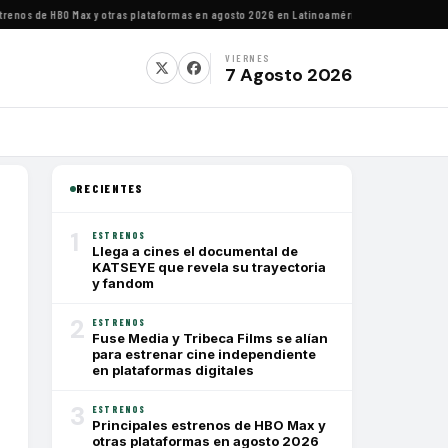
nos de HBO Max y otras plataformas en agosto 2026 en Latinoamérica
·
Estrenos de agost
VIERNES
7 Agosto 2026
RECIENTES
1
ESTRENOS
Llega a cines el documental de
KATSEYE que revela su trayectoria
y fandom
2
ESTRENOS
Fuse Media y Tribeca Films se alían
para estrenar cine independiente
en plataformas digitales
3
ESTRENOS
Principales estrenos de HBO Max y
otras plataformas en agosto 2026