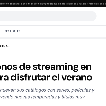
s se alían para estrenar cine independiente en plataformas digitales
·
Principales estre
FESTIVALES
 DE 2...
enos de streaming en
ra disfrutar el verano
nuevan sus catálogos con series, películas y
yendo nuevas temporadas y títulos muy