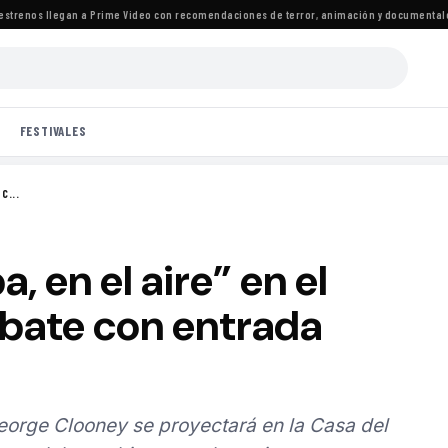
enos llegan a Prime Video con recomendaciones de terror, animación y documentales
·
La
FESTIVALES
C...
, en el aire” en el
ebate con entrada
eorge Clooney se proyectará en la Casa del