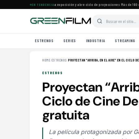
ine Francés en Maracaibo cierra exposición y abre ciclo de proyecciones
·
Más de 160 estr
EN TENDENCIA
ESTRENOS
SERIES
INDUSTRIA
STREAMING
HOME
›
ESTRENOS
›
PROYECTAN “ARRIBA, EN EL AIRE” EN EL CICLO DE 
ESTRENOS
Proyectan “Arriba
Ciclo de Cine D
gratuita
La película protagonizada por G