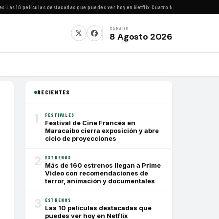
s 10 películas destacadas que puedes ver hoy en Netflix
·
Cuatro festivales de cine impe
SÁBADO
8 Agosto 2026
RECIENTES
1
FESTIVALES
Festival de Cine Francés en
Maracaibo cierra exposición y abre
ciclo de proyecciones
2
ESTRENOS
Más de 160 estrenos llegan a Prime
Video con recomendaciones de
terror, animación y documentales
3
ESTRENOS
Las 10 películas destacadas que
puedes ver hoy en Netflix