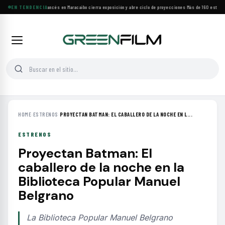
Festival de Cine Francés en Maracaibo cierra exposición y abre ciclo de proyecciones
EN TENDENCIA
·
Más de 160 estrenos
HOME
›
ESTRENOS
›
PROYECTAN BATMAN: EL CABALLERO DE LA NOCHE EN L...
ESTRENOS
Proyectan Batman: El
caballero de la noche en la
Biblioteca Popular Manuel
Belgrano
La Biblioteca Popular Manuel Belgrano