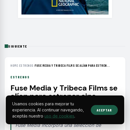
SIGUIENTE
HOME
›
ESTRENOS
›
FUSE MEDIA Y TRIBECA FILMS SE ALÍAN PARA ESTREN...
ESTRENOS
Fuse Media y Tribeca Films se
alían para estrenar cine
independiente en
Usamos cookies para mejorar tu
plataformas digitales
experiencia. Al continuar navegando,
ACEPTAR
aceptás nuestro
uso de cookies
.
Fuse Media incorpora una selección de