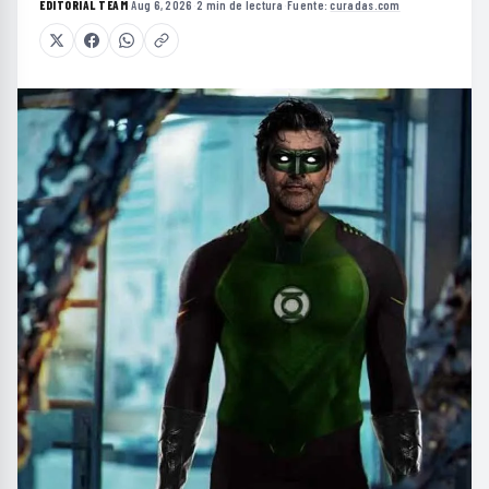
EDITORIAL TEAM
·
Aug 6, 2026
·
2 min de lectura
·
Fuente:
curadas.com