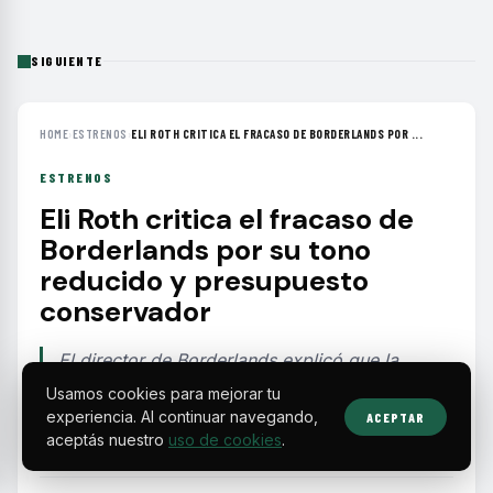
SIGUIENTE
HOME
›
ESTRENOS
›
ELI ROTH CRITICA EL FRACASO DE BORDERLANDS POR ...
ESTRENOS
Eli Roth critica el fracaso de
Borderlands por su tono
reducido y presupuesto
conservador
El director de Borderlands explicó que la
película perdió esencia al limitar la violencia
Usamos cookies para mejorar tu
para alcanzar un público más amplio, lo que
experiencia. Al continuar navegando,
ACEPTAR
alejó a los fans del videojuego.
aceptás nuestro
uso de cookies
.