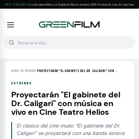
Cuatro festivales de cine imperdibles en Ciudad de México durante 2026
EN TENDENCIA
·
Festival de Cine de Lima homenajea
HOME
›
ESTRENOS
›
PROYECTARÁN "EL GABINETE DEL DR. CALIGARI" CON ...
ESTRENOS
Proyectarán "El gabinete del
Dr. Caligari" con música en
vivo en Cine Teatro Helios
El clásico del cine mudo “El gabinete del Dr.
Caligari” se proyectará con una banda sonora