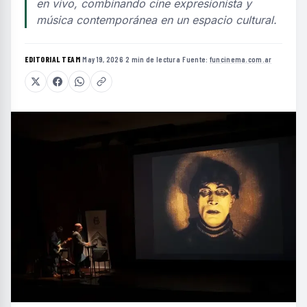
en vivo, combinando cine expresionista y
música contemporánea en un espacio cultural.
EDITORIAL TEAM
·
May 19, 2026
·
2 min de lectura
·
Fuente:
funcinema.com.ar