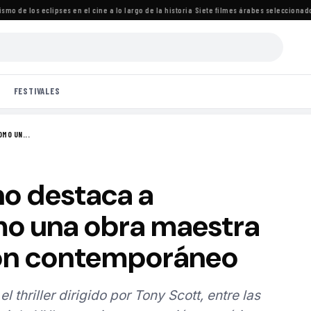
de los eclipses en el cine a lo largo de la historia
·
Siete filmes árabes seleccionados pa
FESTIVALES
MO UN...
no destaca a
o una obra maestra
ión contemporáneo
el thriller dirigido por Tony Scott, entre las