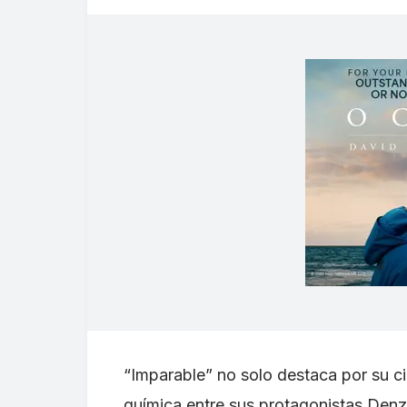
“Imparable” no solo destaca por su ci
química entre sus protagonistas Denz