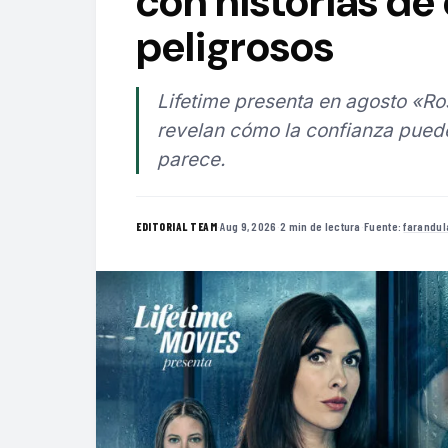
con historias de
peligrosos
Lifetime presenta en agosto «Ros
revelan cómo la confianza pued
parece.
·
Aug 9, 2026
·
2 min de lectura
·
Fuente:
farandul
EDITORIAL TEAM