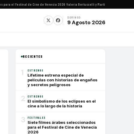
ra el Festival de Cine de Venecia 2026
·
Valeria Bertuccelli y Martín Rejtman ofrecerán c
DOMINGO
9 Agosto 2026
RECIENTES
1
ESTRENOS
Lifetime estrena especial de
películas con historias de engaños
y secretos peligrosos
2
ESTRENOS
El simbolismo de los eclipses en el
cine a lo largo de la historia
3
FESTIVALES
Siete filmes árabes seleccionados
para el Festival de Cine de Venecia
2026