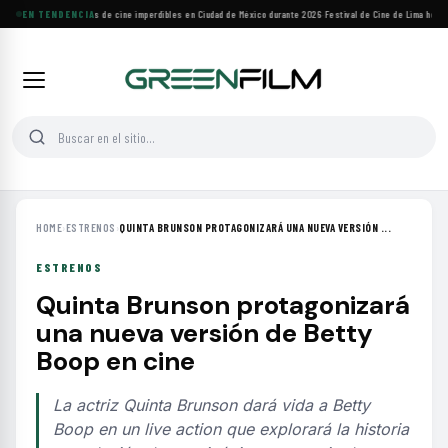
Cuatro festivales de cine imperdibles en Ciudad de México durante 2026
EN TENDENCIA
·
Festival de Cine de Lima homenaj
HOME
›
ESTRENOS
›
QUINTA BRUNSON PROTAGONIZARÁ UNA NUEVA VERSIÓN ...
ESTRENOS
Quinta Brunson protagonizará
una nueva versión de Betty
Boop en cine
La actriz Quinta Brunson dará vida a Betty
Boop en un live action que explorará la historia