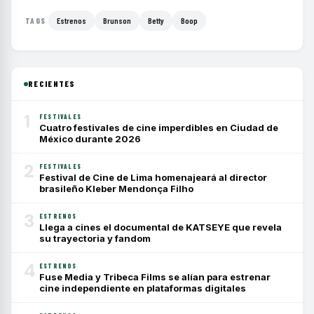
Estrenos
Brunson
Betty
Boop
TAGS
RECIENTES
1
FESTIVALES
Cuatro festivales de cine imperdibles en Ciudad de
México durante 2026
2
FESTIVALES
Festival de Cine de Lima homenajeará al director
brasileño Kleber Mendonça Filho
3
ESTRENOS
Llega a cines el documental de KATSEYE que revela
su trayectoria y fandom
4
ESTRENOS
Fuse Media y Tribeca Films se alían para estrenar
cine independiente en plataformas digitales