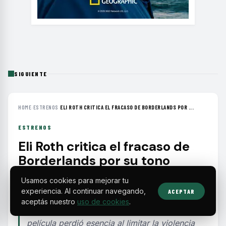
SIGUIENTE
HOME
›
ESTRENOS
›
ELI ROTH CRITICA EL FRACASO DE BORDERLANDS POR ...
ESTRENOS
Eli Roth critica el fracaso de
Borderlands por su tono
reducido y presupuesto
Usamos cookies para mejorar tu
conservador
experiencia. Al continuar navegando,
ACEPTAR
aceptás nuestro
uso de cookies
.
El director de Borderlands explicó que la
película perdió esencia al limitar la violencia