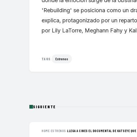
donde la emoción surge de la obstinac
'Rebuilding' se posiciona como un d
explica, protagonizado por un repar
por Lily LaTorre, Meghann Fahy y Kali
Estrenos
TAGS
SIGUIENTE
HOME
›
ESTRENOS
›
LLEGA A CINES EL DOCUMENTAL DE KATSEYE QUE 