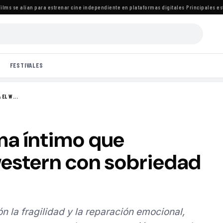
 se alían para estrenar cine independiente en plataformas digitales
·
Principales estren
FESTIVALES
EL W...
ma íntimo que
western con sobriedad
ón la fragilidad y la reparación emocional,