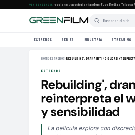
 el documental de KATSEYE que revela su trayectoria y fandom
·
Fuse Media y Tribeca Films
EN TENDENCIA
ESTRENOS
SERIES
INDUSTRIA
STREAMING
HOME
›
ESTRENOS
›
REBUILDING', DRAMA ÍNTIMO QUE REINTERPRETA 
ESTRENOS
Rebuilding', dra
reinterpreta el 
y sensibilidad
La película explora con discreci