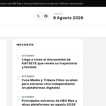
os de HBO Max y otras plataformas en agosto 2026 en Latinoamérica
·
Estrenos de agosto
JUEVES
6 Agosto 2026
RECIENTES
1
ESTRENOS
Llega a cines el documental de
KATSEYE que revela su trayectoria
y fandom
2
ESTRENOS
Fuse Media y Tribeca Films se alían
para estrenar cine independiente
en plataformas digitales
3
ESTRENOS
Principales estrenos de HBO Max y
otras plataformas en agosto 2026