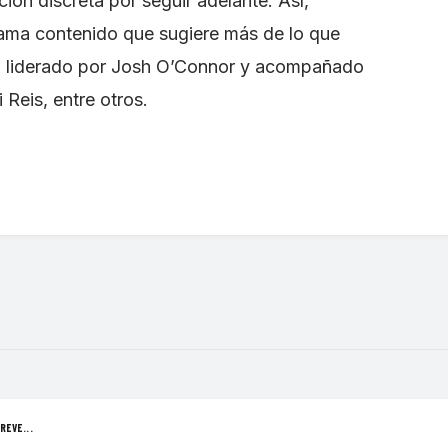
ión discreta por seguir adelante. Así,
rama contenido que sugiere más de lo que
to liderado por Josh O’Connor y acompañado
 Reis, entre otros.
REVE...