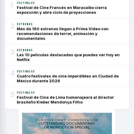
1
FESTIVALES
Festival de Cine Francés en Maracaibo cierra
exposición y abre ciclo de proyecciones
2
ESTRENOS
Más de 160 estrenos llegan a Prime Video con
recomendaciones de terror, animación y
documentales
3
ESTRENOS
Las 10 películas destacadas que puedes ver hoy en
Netflix
4
FESTIVALES
Cuatro festivales de cine imperdibles en Ciudad de
México durante 2026
5
FESTIVALES
Festival de Cine de Lima homenajeará al director
brasileño Kleber Mendonça Filho