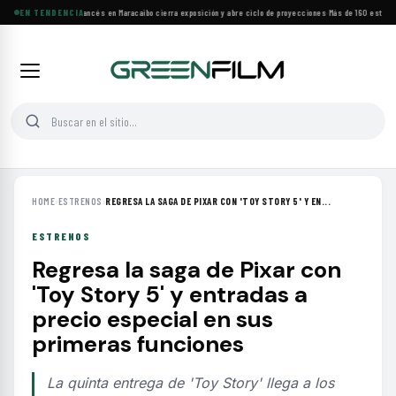
Festival de Cine Francés en Maracaibo cierra exposición y abre ciclo de proyecciones
EN TENDENCIA
·
Más de 160 estrenos
HOME
›
ESTRENOS
›
REGRESA LA SAGA DE PIXAR CON 'TOY STORY 5' Y EN...
ESTRENOS
Regresa la saga de Pixar con
'Toy Story 5' y entradas a
precio especial en sus
primeras funciones
La quinta entrega de 'Toy Story' llega a los