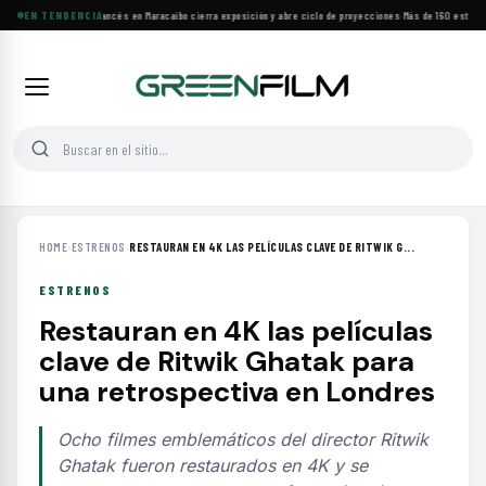
Festival de Cine Francés en Maracaibo cierra exposición y abre ciclo de proyecciones
EN TENDENCIA
·
Más de 160 estrenos
HOME
›
ESTRENOS
›
RESTAURAN EN 4K LAS PELÍCULAS CLAVE DE RITWIK G...
ESTRENOS
Restauran en 4K las películas
clave de Ritwik Ghatak para
una retrospectiva en Londres
Ocho filmes emblemáticos del director Ritwik
Ghatak fueron restaurados en 4K y se