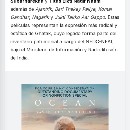
Subarnarekha
y
Titas Eikti Nadir Naam
,
además de
Ajantrik
,
Bari Thekey Paliye
,
Komal
Gandhar
,
Nagarik
y
Jukti Takko Aar Gappo
. Estas
películas representan la expresión más radical y
estética de Ghatak, cuyo legado forma parte del
inventario patrimonial a cargo del NFDC-NFAI,
bajo el Ministerio de Información y Radiodifusión
de India.