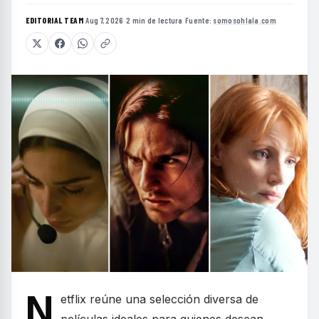
EDITORIAL TEAM
·
Aug 7, 2026
·
2 min de lectura
·
Fuente:
somosohlala.com
N
etflix reúne una selección diversa de