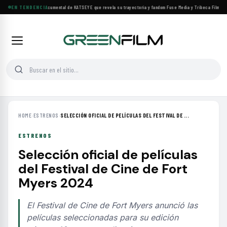
Llega a cines el documental de KATSEYE que revela su trayectoria y fandom
EN TENDENCIA
·
Fuse Media y Tribeca Films se 
HOME
›
ESTRENOS
›
SELECCIÓN OFICIAL DE PELÍCULAS DEL FESTIVAL DE ...
ESTRENOS
Selección oficial de películas
del Festival de Cine de Fort
Myers 2024
El Festival de Cine de Fort Myers anunció las
películas seleccionadas para su edición