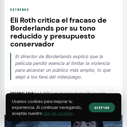
ESTRENOS
Eli Roth critica el fracaso de
Borderlands por su tono
reducido y presupuesto
conservador
El director de Borderlands explicó que la
película perdió esencia al limitar la violencia
para alcanzar un público más amplio, lo que
alejó a los fans del videojuego.
EDITORIAL TEAM
·
Aug 5, 2026
·
2 min de lectura
·
Fuente:
3djuegos.com
Usamos cookies para mejorar tu
experiencia. Al continuar navegando,
ACEPTAR
aceptás nuestro
uso de cookies
.