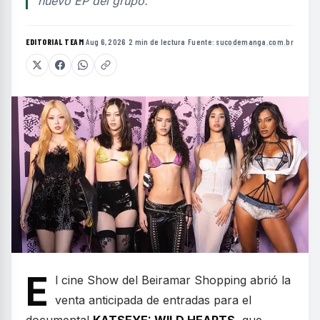
nuevo EP del grupo.
EDITORIAL TEAM
·
Aug 6, 2026
·
2 min de lectura
·
Fuente:
sucodemanga.com.br
E
l cine Show del Beiramar Shopping abrió la
venta anticipada de entradas para el
documental
KATSEYE: WILD HEARTS
, que