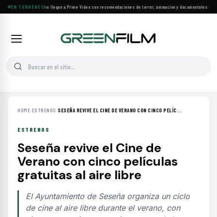
Más de 160 estrenos llegan a Prime Video con recomendaciones de terror, animación y documentales
EN TENDENCIA
·
Las 1
HOME
›
ESTRENOS
›
SESEÑA REVIVE EL CINE DE VERANO CON CINCO PELÍC...
ESTRENOS
Seseña revive el Cine de
Verano con cinco películas
gratuitas al aire libre
El Ayuntamiento de Seseña organiza un ciclo
de cine al aire libre durante el verano, con