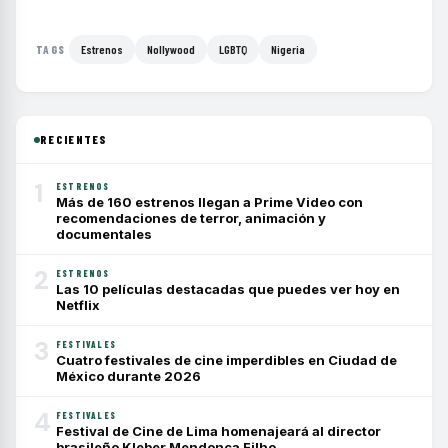
Estrenos
Nollywood
LGBTQ
Nigeria
TAGS
RECIENTES
1
ESTRENOS
Más de 160 estrenos llegan a Prime Video con
recomendaciones de terror, animación y
documentales
2
ESTRENOS
Las 10 películas destacadas que puedes ver hoy en
Netflix
3
FESTIVALES
Cuatro festivales de cine imperdibles en Ciudad de
México durante 2026
4
FESTIVALES
Festival de Cine de Lima homenajeará al director
brasileño Kleber Mendonça Filho