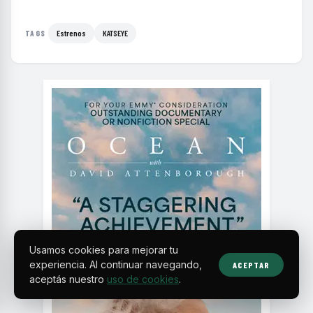
Estrenos
KATSEYE
TAGS
Usamos cookies para mejorar tu
experiencia. Al continuar navegando,
ACEPTAR
aceptás nuestro
uso de cookies
.