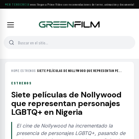
EN TENDENCIA
Más de 160 estrenos llegan a Prime Video con recomendaciones de terror, animación y documentales
·
La
HOME
›
ESTRENOS
›
SIETE PELÍCULAS DE NOLLYWOOD QUE REPRESENTAN PE...
ESTRENOS
Siete películas de Nollywood
que representan personajes
LGBTQ+ en Nigeria
El cine de Nollywood ha incrementado la
presencia de personajes LGBTQ+, pasando de