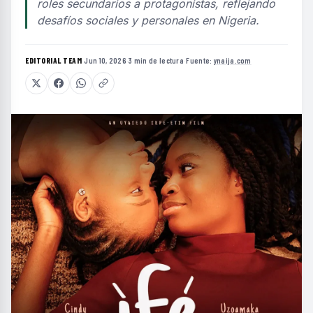
roles secundarios a protagonistas, reflejando
desafíos sociales y personales en Nigeria.
EDITORIAL TEAM
·
Jun 10, 2026
·
3 min de lectura
·
Fuente:
ynaija.com