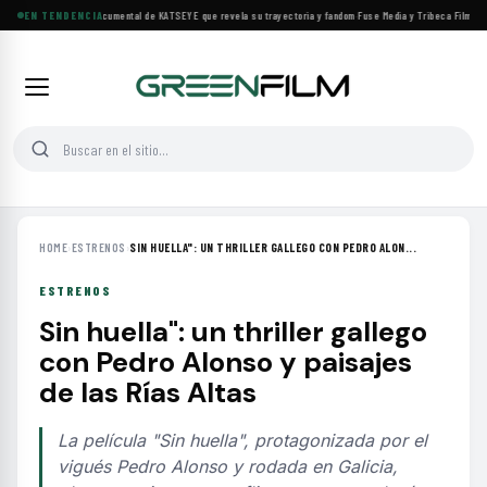
Llega a cines el documental de KATSEYE que revela su trayectoria y fandom
EN TENDENCIA
·
Fuse Media y Tribeca Films se 
HOME
›
ESTRENOS
›
SIN HUELLA": UN THRILLER GALLEGO CON PEDRO ALON...
ESTRENOS
Sin huella": un thriller gallego
con Pedro Alonso y paisajes
de las Rías Altas
La película "Sin huella", protagonizada por el
vigués Pedro Alonso y rodada en Galicia,