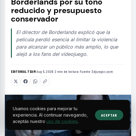
Borderlands por su tono
reducido y presupuesto
conservador
El director de Borderlands explicó que la
película perdió esencia al limitar la violencia
para alcanzar un público más amplio, lo que
alejó a los fans del videojuego.
EDITORIAL TEAM
·
Aug 5, 2026
·
2 min de lectura
·
Fuente:
3djuegos.com
Usamos cookies para mejorar tu
experiencia. Al continuar navegando,
ACEPTAR
aceptás nuestro
uso de cookies
.