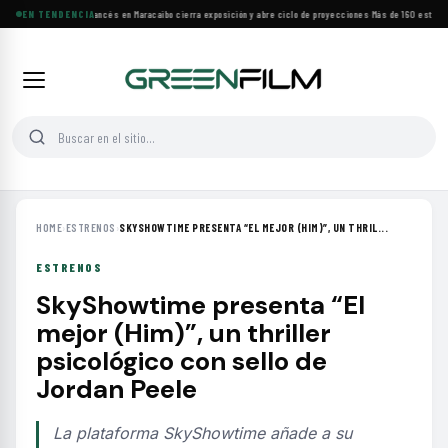
Festival de Cine Francés en Maracaibo cierra exposición y abre ciclo de proyecciones
EN TENDENCIA
·
Más de 160 estrenos
HOME
›
ESTRENOS
›
SKYSHOWTIME PRESENTA “EL MEJOR (HIM)”, UN THRIL...
ESTRENOS
SkyShowtime presenta “El
mejor (Him)”, un thriller
psicológico con sello de
Jordan Peele
La plataforma SkyShowtime añade a su