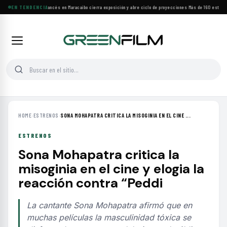
Festival de Cine Francés en Maracaibo cierra exposición y abre ciclo de proyecciones
EN TENDENCIA
·
Más de 160 estrenos
HOME
›
ESTRENOS
›
SONA MOHAPATRA CRITICA LA MISOGINIA EN EL CINE ...
ESTRENOS
Sona Mohapatra critica la
misoginia en el cine y elogia la
reacción contra “Peddi
La cantante Sona Mohapatra afirmó que en
muchas películas la masculinidad tóxica se