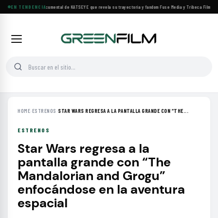
Llega a cines el documental de KATSEYE que revela su trayectoria y fandom
EN TENDENCIA
·
Fuse Media y Tribeca Films se a
HOME
›
ESTRENOS
›
STAR WARS REGRESA A LA PANTALLA GRANDE CON “THE...
ESTRENOS
Star Wars regresa a la
pantalla grande con “The
Mandalorian and Grogu”
enfocándose en la aventura
espacial