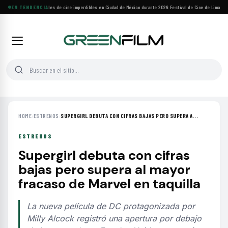
EN TENDENCIA
Cuatro festivales de cine imperdibles en Ciudad de México durante 2026
·
Festival de Cine de Lima home
HOME
›
ESTRENOS
›
SUPERGIRL DEBUTA CON CIFRAS BAJAS PERO SUPERA A...
ESTRENOS
Supergirl debuta con cifras
bajas pero supera al mayor
fracaso de Marvel en taquilla
La nueva película de DC protagonizada por
Milly Alcock registró una apertura por debajo