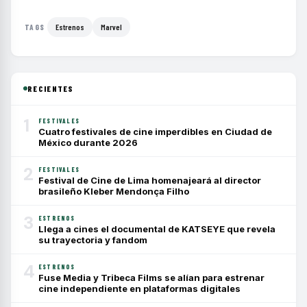
Estrenos
Marvel
TAGS
RECIENTES
1
FESTIVALES
Cuatro festivales de cine imperdibles en Ciudad de
México durante 2026
2
FESTIVALES
Festival de Cine de Lima homenajeará al director
brasileño Kleber Mendonça Filho
3
ESTRENOS
Llega a cines el documental de KATSEYE que revela
su trayectoria y fandom
4
ESTRENOS
Fuse Media y Tribeca Films se alían para estrenar
cine independiente en plataformas digitales