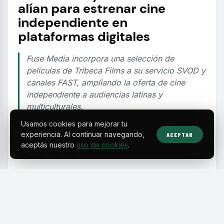
alían para estrenar cine
independiente en
plataformas digitales
Fuse Media incorpora una selección de
películas de Tribeca Films a su servicio SVOD y
canales FAST, ampliando la oferta de cine
independiente a audiencias latinas y
multiculturales.
Usamos cookies para mejorar tu
experiencia. Al continuar navegando,
ACEPTAR
EDITORIAL TEAM
·
Aug 6, 2026
·
2 min de lectura
·
Fuente:
circus.io
aceptás nuestro
uso de cookies
.