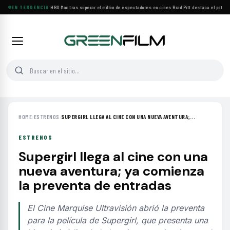
BACKROOMS llega a HBO Max tras superar el millón de espectadores en cines
EN TENDENCIA
·
Brad Pitt destaca el potencial
HOME
›
ESTRENOS
›
SUPERGIRL LLEGA AL CINE CON UNA NUEVA AVENTURA;...
ESTRENOS
Supergirl llega al cine con una
nueva aventura; ya comienza
la preventa de entradas
El Cine Marquise Ultravisión abrió la preventa
para la película de Supergirl, que presenta una