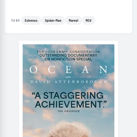
Estrenos
Spider-Man
Marvel
MCU
TAGS