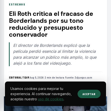
ESTRENOS
Eli Roth critica el fracaso de
Borderlands por su tono
reducido y presupuesto
conservador
El director de Borderlands explicó que la
película perdió esencia al limitar la violencia
para alcanzar un público más amplio, lo que
alejó a los fans del videojuego.
EDITORIAL TEAM
·
Aug 5, 2026
·
2 min de lectura
·
Fuente:
3djuegos.com
Usamos cookies para mejorar tu
experiencia. Al continuar navegando,
ACEPTAR
aceptás nuestro
uso de cookies
.