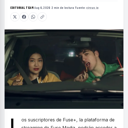
EDITORIAL TEAM
·
Aug 6, 2026
·
2 min de lectura
·
Fuente:
circus.io
L
os suscriptores de Fuse+, la plataforma de
streaming de Fuse Media, podrán acceder a