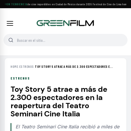
Cuatro festivales de cine imperdibles en Ciudad de México durante 2026
EN TENDENCIA
·
Festival de Cine de Lima homenajea
HOME
›
ESTRENOS
›
TOY STORY 5 ATRAE A MÁS DE 2.300 ESPECTADORES E...
ESTRENOS
Toy Story 5 atrae a más de
2.300 espectadores en la
reapertura del Teatro
Seminari Cine Italia
El Teatro Seminari Cine Italia recibió a miles de