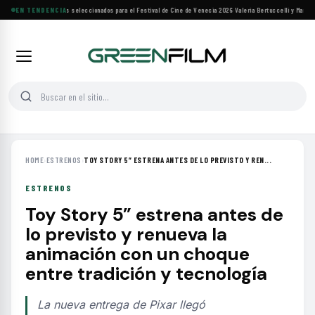
Siete filmes árabes seleccionados para el Festival de Cine de Venecia 2026
EN TENDENCIA
·
Valeria Bertuccelli y Martín 
HOME
›
ESTRENOS
›
TOY STORY 5” ESTRENA ANTES DE LO PREVISTO Y REN...
ESTRENOS
Toy Story 5” estrena antes de
lo previsto y renueva la
animación con un choque
entre tradición y tecnología
La nueva entrega de Pixar llegó