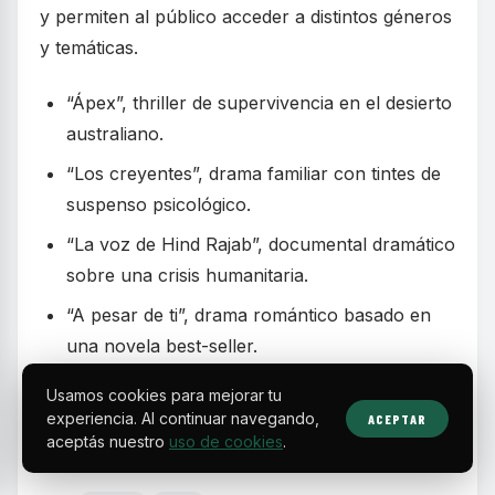
y permiten al público acceder a distintos géneros
y temáticas.
“Ápex”, thriller de supervivencia en el desierto
australiano.
“Los creyentes”, drama familiar con tintes de
suspenso psicológico.
“La voz de Hind Rajab”, documental dramático
sobre una crisis humanitaria.
“A pesar de ti”, drama romántico basado en
una novela best-seller.
Otros títulos que mezclan cine independiente,
Usamos cookies para mejorar tu
clásicos y estrenos recientes del catálogo.
experiencia. Al continuar navegando,
ACEPTAR
aceptás nuestro
uso de cookies
.