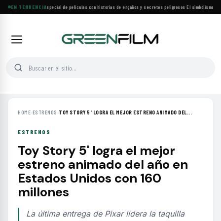
Lifetime estrena especial de películas con historias de engaños y secretos peligrosos
EN TENDENCIA
·
El simbolismo de lo
HOME
›
ESTRENOS
›
TOY STORY 5' LOGRA EL MEJOR ESTRENO ANIMADO DEL...
ESTRENOS
Toy Story 5' logra el mejor
estreno animado del año en
Estados Unidos con 160
millones
La última entrega de Pixar lidera la taquilla