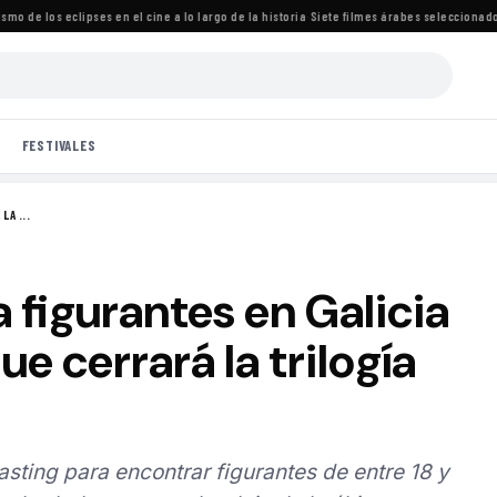
de los eclipses en el cine a lo largo de la historia
·
Siete filmes árabes seleccionados pa
FESTIVALES
LA ...
 figurantes en Galicia
ue cerrará la trilogía
asting para encontrar figurantes de entre 18 y