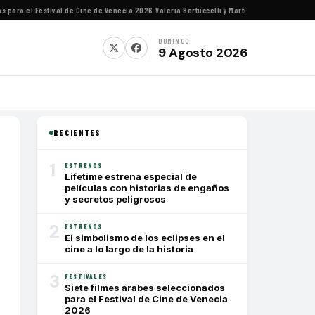
ra el Festival de Cine de Venecia 2026
·
Valeria Bertuccelli y Martín Rejtman ofrecerán c
DOMINGO
9 Agosto 2026
RECIENTES
1
ESTRENOS
Lifetime estrena especial de
películas con historias de engaños
y secretos peligrosos
2
ESTRENOS
El simbolismo de los eclipses en el
cine a lo largo de la historia
3
FESTIVALES
Siete filmes árabes seleccionados
para el Festival de Cine de Venecia
2026