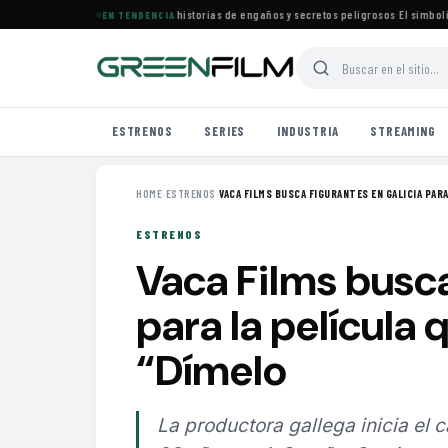
rena especial de películas con historias de engaños y secretos peligrosos
·
El simbolismo 
EN TENDENCIA
ESTRENOS
SERIES
INDUSTRIA
STREAMING
HOME
›
ESTRENOS
›
VACA FILMS BUSCA FIGURANTES EN GALICIA PARA 
ESTRENOS
Vaca Films busca
para la película q
“Dímelo
La productora gallega inicia el c