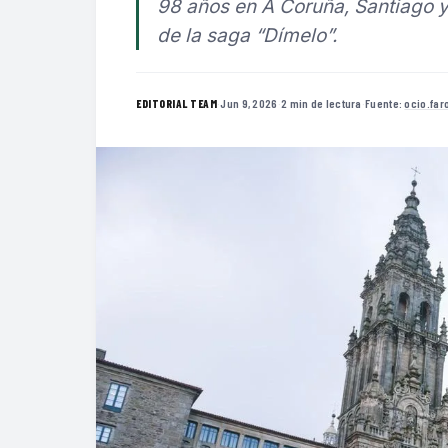
98 años en A Coruña, Santiago y 
de la saga “Dímelo”.
·
Jun 9, 2026
·
2 min de lectura
·
Fuente:
ocio.far
EDITORIAL TEAM