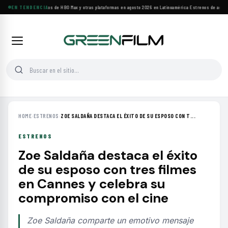
Principales estrenos de HBO Max y otras plataformas en agosto 2026 en Latinoamérica
EN TENDENCIA
·
Estrenos de agosto:
HOME
›
ESTRENOS
›
ZOE SALDAÑA DESTACA EL ÉXITO DE SU ESPOSO CON T...
ESTRENOS
Zoe Saldaña destaca el éxito
de su esposo con tres filmes
en Cannes y celebra su
compromiso con el cine
Zoe Saldaña comparte un emotivo mensaje