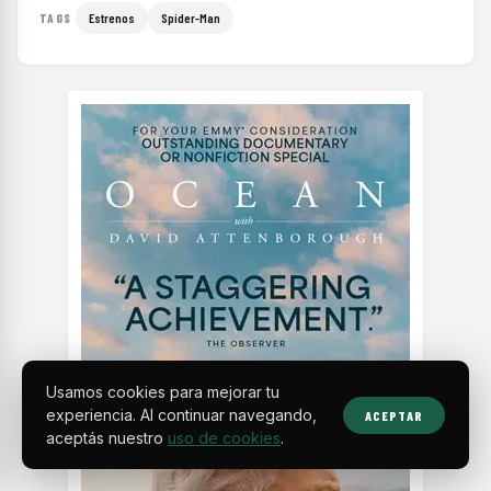
Estrenos
Spider-Man
TAGS
Usamos cookies para mejorar tu
experiencia. Al continuar navegando,
ACEPTAR
aceptás nuestro
uso de cookies
.