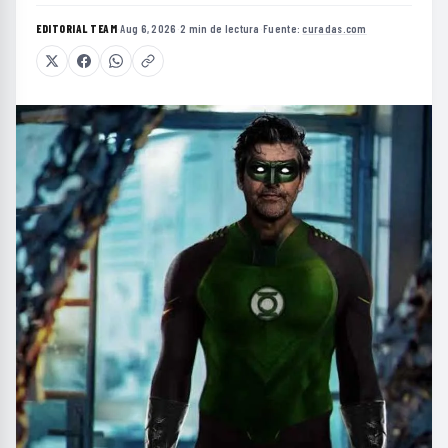
EDITORIAL TEAM
·
Aug 6, 2026
·
2 min de lectura
·
Fuente:
curadas.com