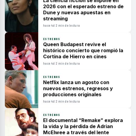
La ciencia ficción se impone en
2026 con el esperado estreno de
Dune y nuevas apuestas en
streaming
hace 4d
·
2 min de lectura
ESTRENOS
Queen Budapest revive el
histórico concierto que rompió la
Cortina de Hierro en cines
hace 4d
·
2 min de lectura
ESTRENOS
Netflix lanza un agosto con
nuevos estrenos, regresos y
producciones originales
hace 4d
·
2 min de lectura
ESTRENOS
El documental “Remake” explora
la vida y la pérdida de Adrian
McElwee a través del lente