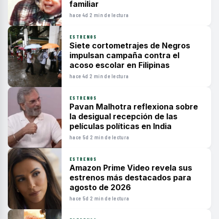
familiar
hace 4d
·
2 min de lectura
ESTRENOS
Siete cortometrajes de Negros
impulsan campaña contra el
acoso escolar en Filipinas
hace 4d
·
2 min de lectura
ESTRENOS
Pavan Malhotra reflexiona sobre
la desigual recepción de las
películas políticas en India
hace 5d
·
2 min de lectura
ESTRENOS
Amazon Prime Video revela sus
estrenos más destacados para
agosto de 2026
hace 5d
·
2 min de lectura