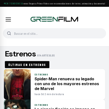
EN TENDENCIA
Más de 160 estrenos llegan a Prime Video con recomendaciones de terror, animación y documentales
·
L
Estrenos
· 814 ARTÍCULOS
ÚLTIMAS EN ESTRENOS
ESTRENOS
Spider-Man renueva su legado
con uno de los mayores estrenos
de Marvel
hace 3d
·
2 min de lectura
ESTRENOS