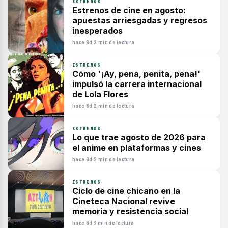
ESTRENOS
Estrenos de cine en agosto:
apuestas arriesgadas y regresos
inesperados
hace 6d
·
2 min de lectura
ESTRENOS
Cómo '¡Ay, pena, penita, pena!'
impulsó la carrera internacional
de Lola Flores
hace 6d
·
2 min de lectura
ESTRENOS
Lo que trae agosto de 2026 para
el anime en plataformas y cines
hace 6d
·
2 min de lectura
ESTRENOS
Ciclo de cine chicano en la
Cineteca Nacional revive
memoria y resistencia social
hace 6d
·
3 min de lectura