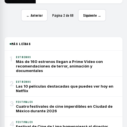
← Anterior
Página 2 de 68
Siguiente →
MÁS LEÍDAS
1
ESTRENOS
Más de 160 estrenos llegan a Prime Video con
recomendaciones de terror, animación y
documentales
2
ESTRENOS
Las 10 películas destacadas que puedes ver hoy en
Netflix
3
FESTIVALES
Cuatro festivales de cine imperdibles en Ciudad de
México durante 2026
4
FESTIVALES
Festival de Cine de Lima homenajeará al director