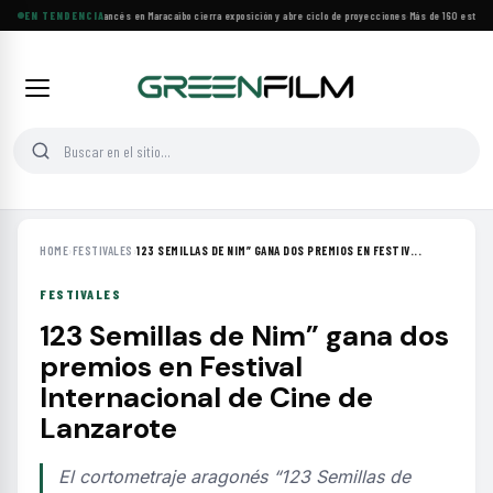
Festival de Cine Francés en Maracaibo cierra exposición y abre ciclo de proyecciones
EN TENDENCIA
·
Más de 160 estrenos
HOME
›
FESTIVALES
›
123 SEMILLAS DE NIM” GANA DOS PREMIOS EN FESTIV...
FESTIVALES
123 Semillas de Nim” gana dos
premios en Festival
Internacional de Cine de
Lanzarote
El cortometraje aragonés “123 Semillas de