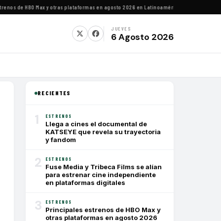
nos de HBO Max y otras plataformas en agosto 2026 en Latinoamérica
·
Estrenos de agosto
JUEVES
6 Agosto 2026
RECIENTES
1
ESTRENOS
Llega a cines el documental de
KATSEYE que revela su trayectoria
y fandom
2
ESTRENOS
Fuse Media y Tribeca Films se alían
para estrenar cine independiente
en plataformas digitales
3
ESTRENOS
Principales estrenos de HBO Max y
otras plataformas en agosto 2026