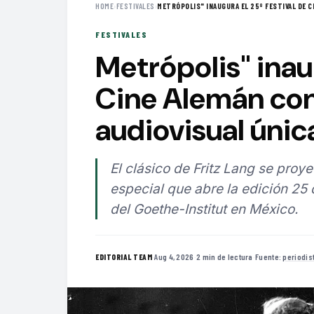
HOME
›
FESTIVALES
›
METRÓPOLIS" INAUGURA EL 25º FESTIVAL DE CI
FESTIVALES
Metrópolis" inau
Cine Alemán con
audiovisual únic
El clásico de Fritz Lang se proy
especial que abre la edición 25
del Goethe-Institut en México.
·
Aug 4, 2026
·
2 min de lectura
·
Fuente:
periodi
EDITORIAL TEAM