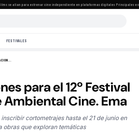
s se alían para estrenar cine independiente en plataformas digitales
·
Principales estre
FESTIVALES
CION...
es para el 12º Festival
e Ambiental Cine. Ema
inscribir cortometrajes hasta el 21 de junio en
ia obras que exploran temáticas