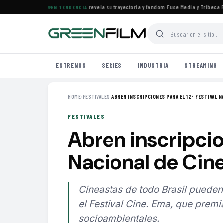
 el documental de KATSEYE que revela su trayectoria y fandom
·
Fuse Media y Tribeca Film
EN TENDENCIA
ESTRENOS
SERIES
INDUSTRIA
STREAMING
HOME
›
FESTIVALES
›
ABREN INSCRIPCIONES PARA EL 12º FESTIVAL NA
FESTIVALES
Abren inscripcion
Nacional de Cin
Cineastas de todo Brasil pueden 
el Festival Cine. Ema, que prem
socioambientales.