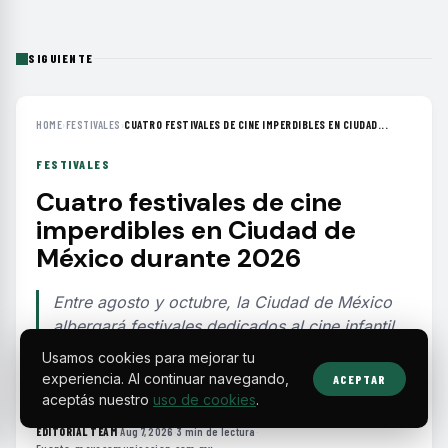
SIGUIENTE
HOME
›
FESTIVALES
›
CUATRO FESTIVALES DE CINE IMPERDIBLES EN CIUDAD...
FESTIVALES
Cuatro festivales de cine
imperdibles en Ciudad de
México durante 2026
Entre agosto y octubre, la Ciudad de México
albergará festivales dedicados al cine infantil,
de género, alemán contemporáneo y de horror,
Usamos cookies para mejorar tu
con actividades en múltiples sedes.
experiencia. Al continuar navegando,
ACEPTAR
aceptás nuestro
uso de cookies
.
EDITORIAL TEAM
·
Aug 7, 2026
·
3 min de lectura
·