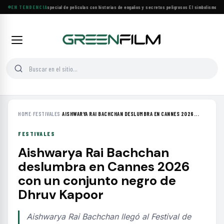
Lifetime estrena especial de películas con historias de engaños y secretos peligrosos
EN TENDENCIA
·
El simbolismo de lo
HOME
›
FESTIVALES
›
AISHWARYA RAI BACHCHAN DESLUMBRA EN CANNES 2026...
FESTIVALES
Aishwarya Rai Bachchan
deslumbra en Cannes 2026
con un conjunto negro de
Dhruv Kapoor
Aishwarya Rai Bachchan llegó al Festival de