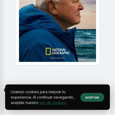
SIGUIENTE
Usamos cookies para mejorar tu
experiencia. Al continuar navegando,
ACEPTAR
aceptás nuestro
uso de cookies
.
HOME
›
FESTIVALES
›
PREMIAN LAS MEJORES PRODUCCIONES EN LA 21ª EDIC...