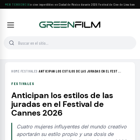
Cuatro festivales de cine imperdibles en Ciudad de México durante 2026
EN TENDENCIA
·
Festival de Cine de Lima homenajea
HOME
›
FESTIVALES
›
ANTICIPAN LOS ESTILOS DE LAS JURADAS EN EL FEST...
FESTIVALES
Anticipan los estilos de las
juradas en el Festival de
Cannes 2026
Cuatro mujeres influyentes del mundo creativo
aportarán su estilo propio y una dosis de