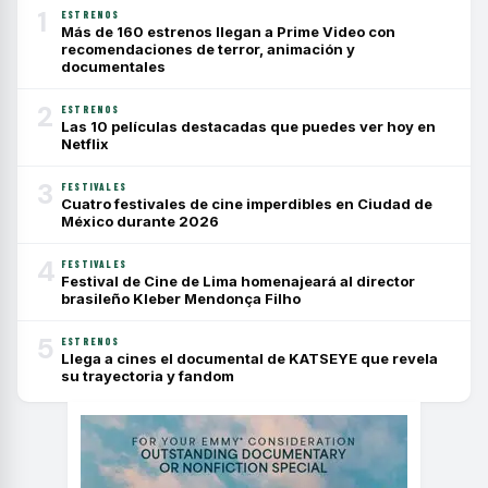
1
ESTRENOS
Más de 160 estrenos llegan a Prime Video con
recomendaciones de terror, animación y
documentales
2
ESTRENOS
Las 10 películas destacadas que puedes ver hoy en
Netflix
3
FESTIVALES
Cuatro festivales de cine imperdibles en Ciudad de
México durante 2026
4
FESTIVALES
Festival de Cine de Lima homenajeará al director
brasileño Kleber Mendonça Filho
5
ESTRENOS
Llega a cines el documental de KATSEYE que revela
su trayectoria y fandom