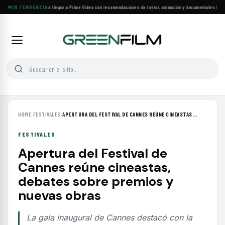
Más de 160 estrenos llegan a Prime Video con recomendaciones de terror, animación y documentales
EN TENDENCIA
·
Las 10
HOME
›
FESTIVALES
›
APERTURA DEL FESTIVAL DE CANNES REÚNE CINEASTAS...
FESTIVALES
Apertura del Festival de
Cannes reúne cineastas,
debates sobre premios y
nuevas obras
La gala inaugural de Cannes destacó con la