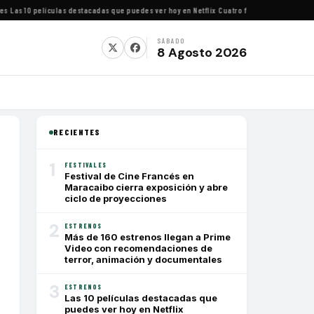
as 10 películas destacadas que puedes ver hoy en Netflix
·
Cuatro festivales de cine imp
SÁBADO
8 Agosto 2026
RECIENTES
1
FESTIVALES
Festival de Cine Francés en
Maracaibo cierra exposición y abre
ciclo de proyecciones
2
ESTRENOS
Más de 160 estrenos llegan a Prime
Video con recomendaciones de
terror, animación y documentales
3
ESTRENOS
Las 10 películas destacadas que
puedes ver hoy en Netflix