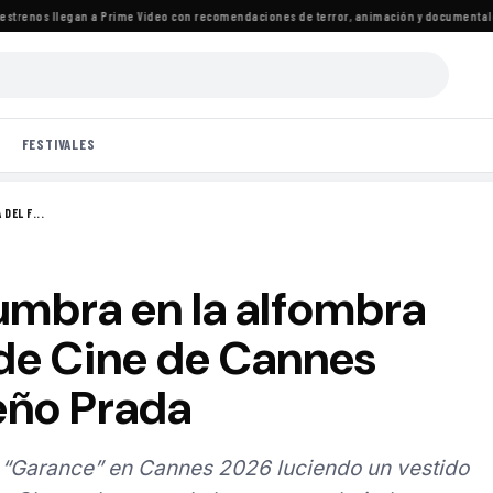
renos llegan a Prime Video con recomendaciones de terror, animación y documentales
·
L
FESTIVALES
DEL F...
umbra en la alfombra
l de Cine de Cannes
eño Prada
de “Garance” en Cannes 2026 luciendo un vestido