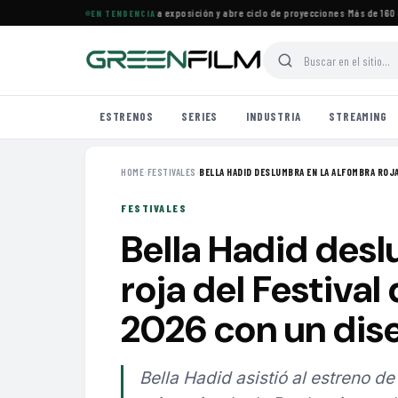
ine Francés en Maracaibo cierra exposición y abre ciclo de proyecciones
·
Más de 160 est
EN TENDENCIA
ESTRENOS
SERIES
INDUSTRIA
STREAMING
HOME
›
FESTIVALES
›
BELLA HADID DESLUMBRA EN LA ALFOMBRA ROJA 
FESTIVALES
Bella Hadid desl
roja del Festiva
2026 con un dis
Bella Hadid asistió al estreno 