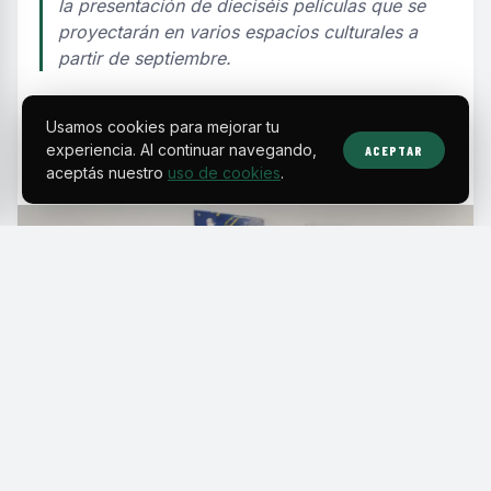
la presentación de dieciséis películas que se
proyectarán en varios espacios culturales a
partir de septiembre.
EDITORIAL TEAM
·
Aug 8, 2026
·
2 min de lectura
·
Fuente:
digital58.com.ve
Usamos cookies para mejorar tu
experiencia. Al continuar navegando,
ACEPTAR
aceptás nuestro
uso de cookies
.