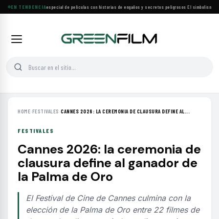
Lifetime estrena especial de películas con historias de engaños y secretos peligrosos
EN TENDENCIA
·
El simbolismo de l
HOME
›
FESTIVALES
›
CANNES 2026: LA CEREMONIA DE CLAUSURA DEFINE AL...
FESTIVALES
Cannes 2026: la ceremonia de
clausura define al ganador de
la Palma de Oro
El Festival de Cine de Cannes culmina con la
elección de la Palma de Oro entre 22 filmes de