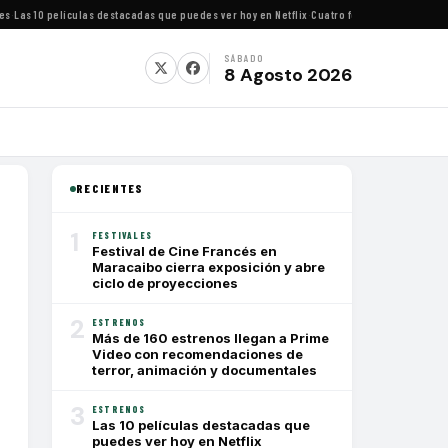
Las 10 películas destacadas que puedes ver hoy en Netflix
·
Cuatro festivales de cine imp
SÁBADO
8 Agosto 2026
RECIENTES
1
FESTIVALES
Festival de Cine Francés en
Maracaibo cierra exposición y abre
ciclo de proyecciones
2
ESTRENOS
Más de 160 estrenos llegan a Prime
Video con recomendaciones de
terror, animación y documentales
3
ESTRENOS
Las 10 películas destacadas que
puedes ver hoy en Netflix