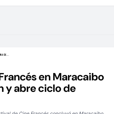
A EX...
 Francés en Maracaibo
n y abre ciclo de
estival de Cine Francés concluyó en Maracaibo,