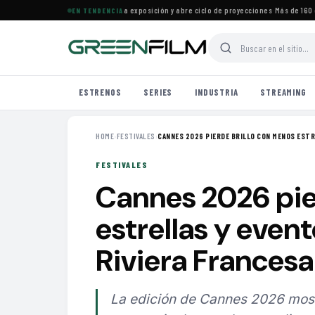
Cine Francés en Maracaibo cierra exposición y abre ciclo de proyecciones
·
Más de 160 es
EN TENDENCIA
ESTRENOS
SERIES
INDUSTRIA
STREAMING
HOME
›
FESTIVALES
›
CANNES 2026 PIERDE BRILLO CON MENOS ESTRE
FESTIVALES
Cannes 2026 pie
estrellas y event
Riviera Francesa
La edición de Cannes 2026 mostr