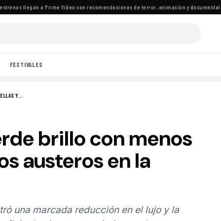
trenos llegan a Prime Video con recomendaciones de terror, animación y documentales
·
FESTIVALES
LLAS Y...
rde brillo con menos
os austeros en la
ó una marcada reducción en el lujo y la