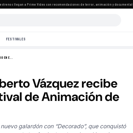
renos llegan a Prime Video con recomendaciones de terror, animación y documentales
·
L
FESTIVALES
O EN E...
berto Vázquez recibe
tival de Animación de
nuevo galardón con “Decorado”, que conquistó