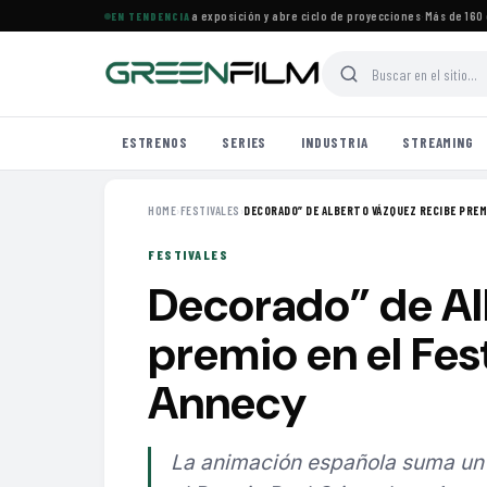
ine Francés en Maracaibo cierra exposición y abre ciclo de proyecciones
·
Más de 160 est
EN TENDENCIA
ESTRENOS
SERIES
INDUSTRIA
STREAMING
HOME
›
FESTIVALES
›
DECORADO” DE ALBERTO VÁZQUEZ RECIBE PREMI
FESTIVALES
Decorado” de Al
premio en el Fes
Annecy
La animación española suma un 