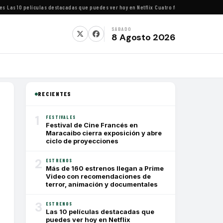
as 10 películas destacadas que puedes ver hoy en Netflix
·
Cuatro festivales de cine imp
SÁBADO
8 Agosto 2026
RECIENTES
1
FESTIVALES
Festival de Cine Francés en
Maracaibo cierra exposición y abre
ciclo de proyecciones
2
ESTRENOS
Más de 160 estrenos llegan a Prime
Video con recomendaciones de
terror, animación y documentales
3
ESTRENOS
Las 10 películas destacadas que
puedes ver hoy en Netflix