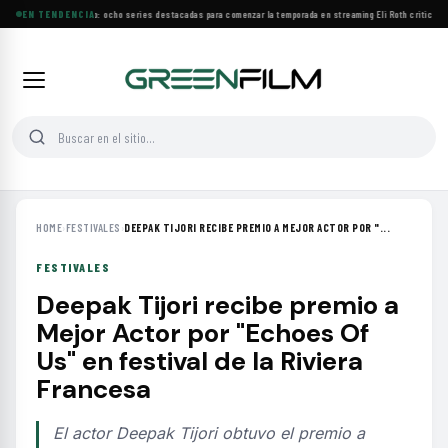
Estrenos de agosto: ocho series destacadas para comenzar la temporada en streaming
EN TENDENCIA
·
Eli Roth critica el
HOME
›
FESTIVALES
›
DEEPAK TIJORI RECIBE PREMIO A MEJOR ACTOR POR "...
FESTIVALES
Deepak Tijori recibe premio a
Mejor Actor por "Echoes Of
Us" en festival de la Riviera
Francesa
El actor Deepak Tijori obtuvo el premio a