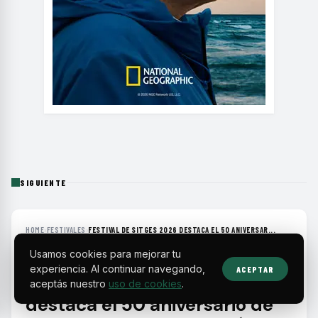
SIGUIENTE
HOME
›
FESTIVALES
›
FESTIVAL DE SITGES 2026 DESTACA EL 50 ANIVERSAR...
Usamos cookies para mejorar tu
FESTIVALES
experiencia. Al continuar navegando,
ACEPTAR
Festival de Sitges 2026
aceptás nuestro
uso de cookies
.
destaca el 50 aniversario de