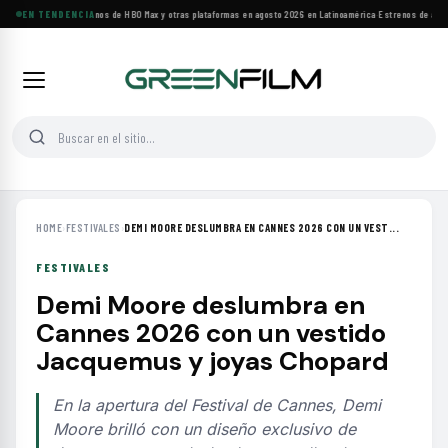
Principales estrenos de HBO Max y otras plataformas en agosto 2026 en Latinoamérica
EN TENDENCIA
·
Estrenos de agost
HOME
›
FESTIVALES
›
DEMI MOORE DESLUMBRA EN CANNES 2026 CON UN VEST...
FESTIVALES
Demi Moore deslumbra en
Cannes 2026 con un vestido
Jacquemus y joyas Chopard
En la apertura del Festival de Cannes, Demi
Moore brilló con un diseño exclusivo de