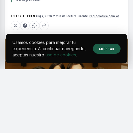
EDITORIAL TEAM
·
Aug 4, 2026
·
2 min de lectura
·
Fuente:
radioclasica.com.ar
Usamos cookies para mejorar tu
experiencia. Al continuar navegando,
ACEPTAR
aceptás nuestro
uso de cookies
.