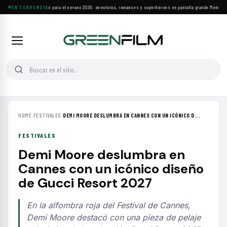
Estrenos y clásicos para el verano 2026: aventuras, romances y superhéroes en pantalla grande
EN TENDENCIA
·
Memoria y 
HOME
›
FESTIVALES
›
DEMI MOORE DESLUMBRA EN CANNES CON UN ICÓNICO D...
FESTIVALES
Demi Moore deslumbra en
Cannes con un icónico diseño
de Gucci Resort 2027
En la alfombra roja del Festival de Cannes,
Demi Moore destacó con una pieza de pelaje