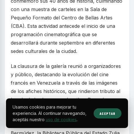
conmemoró sus 40 años de historia, culminando
con una muestra de carteles en la Sala de
Pequeño Formato del Centro de Bellas Artes
(CBA). Esta actividad antecede el inicio de una
programación cinematográfica que se
desarrollará durante septiembre en diferentes
sedes culturales de la ciudad.
La clausura de la galería reunió a organizadores
y público, destacando la evolución del cine
francés en Venezuela a través de las imágenes
de los afiches históricos, que rindieron tributo al
legado de los hermanos Lumière. Para el
Usamos cookies para mejorar tu
aniversario, se programó una selección de
experiencia. Al continuar navegando,
ACEPTAR
dieciséis películas que serán exhibidas de manera
aceptás nuestro
uso de cookies
.
itinerante en el CBA, el Centro de Arte Lía
Bermúdez, la Biblioteca Pública del Estado Zulia