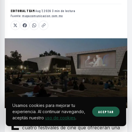
EDITORIAL TEAM
·
Aug 7, 2026
·
3 min de lectura
·
Fuente:
mayacomunicacion.com.mx
Usamos cookies para mejorar tu
experiencia. Al continuar navegando,
ACEPTAR
L
aceptás nuestro
uso de cookies
.
a Ciudad de México será el escenario de
cuatro festivales de cine que ofrecerán una