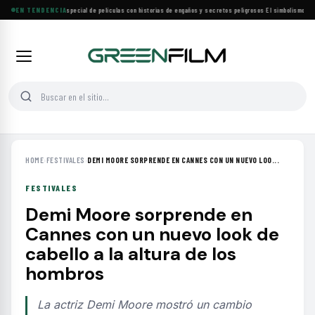
Lifetime estrena especial de películas con historias de engaños y secretos peligrosos
EN TENDENCIA
·
El simbolismo de lo
HOME
›
FESTIVALES
›
DEMI MOORE SORPRENDE EN CANNES CON UN NUEVO LOO...
FESTIVALES
Demi Moore sorprende en
Cannes con un nuevo look de
cabello a la altura de los
hombros
La actriz Demi Moore mostró un cambio