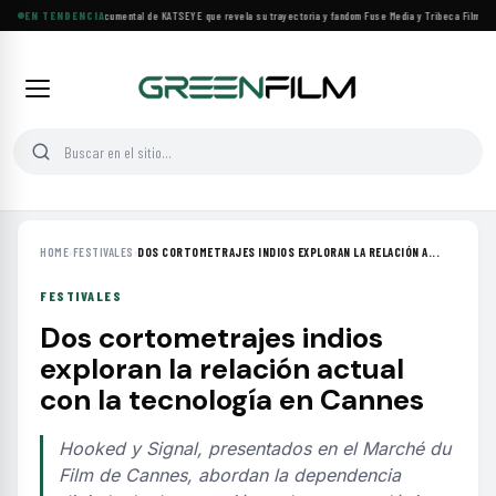
Llega a cines el documental de KATSEYE que revela su trayectoria y fandom
EN TENDENCIA
·
Fuse Media y Tribeca Films se 
HOME
›
FESTIVALES
›
DOS CORTOMETRAJES INDIOS EXPLORAN LA RELACIÓN A...
FESTIVALES
Dos cortometrajes indios
exploran la relación actual
con la tecnología en Cannes
Hooked y Signal, presentados en el Marché du
Film de Cannes, abordan la dependencia