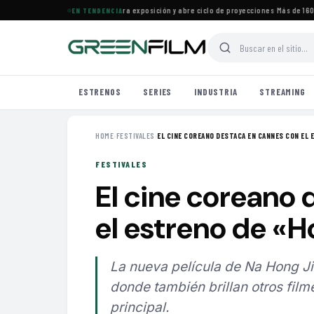
Cine Francés en Maracaibo cierra exposición y abre ciclo de proyecciones
·
Más de 160 est
EN TENDENCIA
ESTRENOS
SERIES
INDUSTRIA
STREAMING
HOME
›
FESTIVALES
›
EL CINE COREANO DESTACA EN CANNES CON EL 
FESTIVALES
El cine coreano
el estreno de «
La nueva película de Na Hong Ji
donde también brillan otros fil
principal.