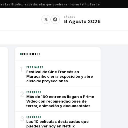
as 10 películas destacadas que puedes ver hoy en Netflix
·
Cuatro festivales de cine imp
SÁBADO
8 Agosto 2026
RECIENTES
1
FESTIVALES
Festival de Cine Francés en
Maracaibo cierra exposición y abre
ciclo de proyecciones
2
ESTRENOS
Más de 160 estrenos llegan a Prime
Video con recomendaciones de
terror, animación y documentales
3
ESTRENOS
Las 10 películas destacadas que
puedes ver hoy en Netflix