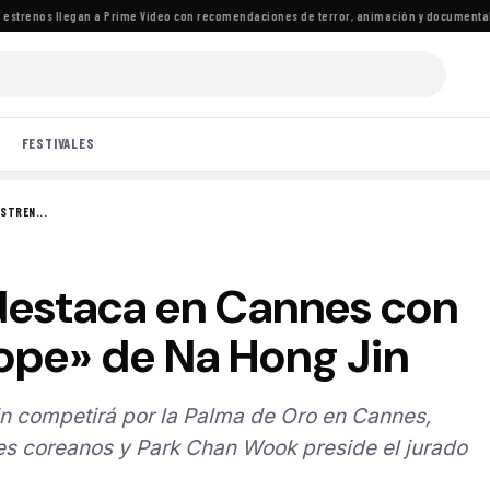
renos llegan a Prime Video con recomendaciones de terror, animación y documentales
·
L
FESTIVALES
ESTREN...
 destaca en Cannes con
Hope» de Na Hong Jin
n competirá por la Palma de Oro en Cannes,
mes coreanos y Park Chan Wook preside el jurado