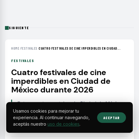
SIGUIENTE
HOME
›
FESTIVALES
›
CUATRO FESTIVALES DE CINE IMPERDIBLES EN CIUDAD...
FESTIVALES
Cuatro festivales de cine
imperdibles en Ciudad de
México durante 2026
Entre agosto y octubre, la Ciudad de México
albergará festivales dedicados al cine infantil,
Usamos cookies para mejorar tu
experiencia. Al continuar navegando,
de género, alemán contemporáneo y de horror,
ACEPTAR
aceptás nuestro
uso de cookies
.
con actividades en múltiples sedes.