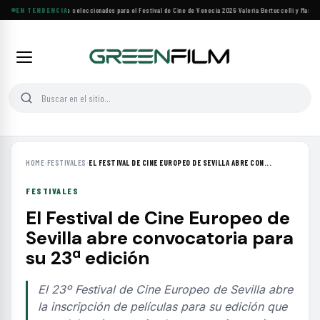
Siete filmes árabes seleccionados para el Festival de Cine de Venecia 2026
EN TENDENCIA
·
Valeria Bertuccelli y Martín 
HOME
›
FESTIVALES
›
EL FESTIVAL DE CINE EUROPEO DE SEVILLA ABRE CON...
FESTIVALES
El Festival de Cine Europeo de
Sevilla abre convocatoria para
su 23ª edición
El 23º Festival de Cine Europeo de Sevilla abre
la inscripción de películas para su edición que