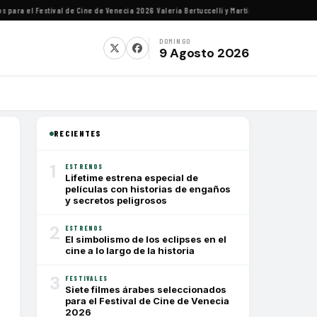
ra el Festival de Cine de Venecia 2026
·
Valeria Bertuccelli y Martín Rejtman ofrecerán c
DOMINGO
9 Agosto 2026
RECIENTES
1
ESTRENOS
Lifetime estrena especial de
películas con historias de engaños
y secretos peligrosos
2
ESTRENOS
El simbolismo de los eclipses en el
cine a lo largo de la historia
3
FESTIVALES
Siete filmes árabes seleccionados
para el Festival de Cine de Venecia
2026