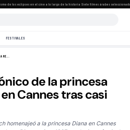
de los eclipses en el cine a lo largo de la historia
·
Siete filmes árabes seleccionados pa
FESTIVALES
A RE...
cónico de la princesa
en Cannes tras casi
ich homenajeó a la princesa Diana en Cannes