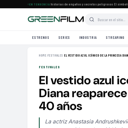
rena especial de películas con historias de engaños y secretos peligrosos
·
El simbolismo 
EN TENDENCIA
ESTRENOS
SERIES
INDUSTRIA
STREAMING
HOME
›
FESTIVALES
›
EL VESTIDO AZUL ICÓNICO DE LA PRINCESA DIAN
FESTIVALES
El vestido azul i
Diana reaparece 
40 años
La actriz Anastasia Andrushkev