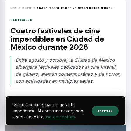
HOME
›
FESTIVALES
›
CUATRO FESTIVALES DE CINE IMPERDIBLES EN CIUDAD...
FESTIVALES
Cuatro festivales de cine
imperdibles en Ciudad de
México durante 2026
Entre agosto y octubre, la Ciudad de México
albergará festivales dedicados al cine infantil,
de género, alemán contemporáneo y de horror,
con actividades en múltiples sedes.
EDITORIAL TEAM
·
Aug 7, 2026
·
3 min de lectura
·
Fuente:
mayacomunicacion.com.mx
Usamos cookies para mejorar tu
experiencia. Al continuar navegando,
ACEPTAR
aceptás nuestro
uso de cookies
.