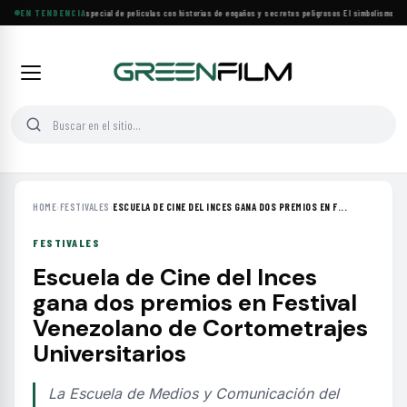
Lifetime estrena especial de películas con historias de engaños y secretos peligrosos
EN TENDENCIA
·
El simbolismo de lo
HOME
›
FESTIVALES
›
ESCUELA DE CINE DEL INCES GANA DOS PREMIOS EN F...
FESTIVALES
Escuela de Cine del Inces
gana dos premios en Festival
Venezolano de Cortometrajes
Universitarios
La Escuela de Medios y Comunicación del