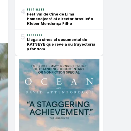
4
FESTIVALES
Festival de Cine de Lima
homenajeará al director brasileño
Kleber Mendonça Filho
5
ESTRENOS
Llega a cines el documental de
KATSEYE que revela su trayectoria
y fandom