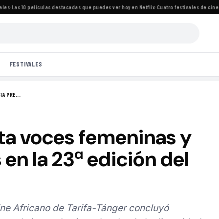
·
Las 10 películas destacadas que puedes ver hoy en Netflix
·
Cuatro festivales de cine im
FESTIVALES
A PRE...
ta voces femeninas y
en la 23ª edición del
ine Africano de Tarifa-Tánger concluyó