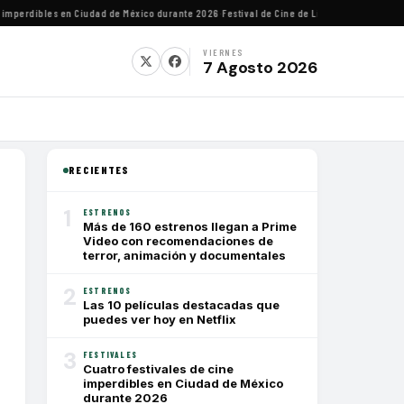
perdibles en Ciudad de México durante 2026
·
Festival de Cine de Lima homenajeará al di
VIERNES
7 Agosto 2026
RECIENTES
1
ESTRENOS
Más de 160 estrenos llegan a Prime
Video con recomendaciones de
terror, animación y documentales
2
ESTRENOS
Las 10 películas destacadas que
puedes ver hoy en Netflix
3
FESTIVALES
Cuatro festivales de cine
imperdibles en Ciudad de México
durante 2026