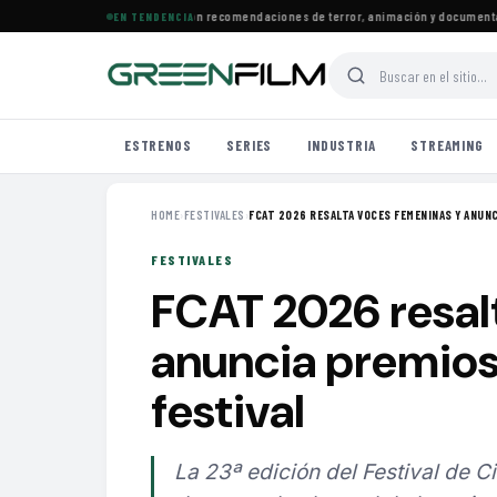
trenos llegan a Prime Video con recomendaciones de terror, animación y documentales
EN TENDENCIA
ESTRENOS
SERIES
INDUSTRIA
STREAMING
HOME
›
FESTIVALES
›
FCAT 2026 RESALTA VOCES FEMENINAS Y ANUNCI
FESTIVALES
FCAT 2026 resal
anuncia premios 
festival
La 23ª edición del Festival de C