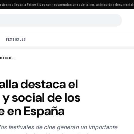
renos llegan a Prime Video con recomendaciones de terror, animación y documentales
·
FESTIVALES
ULTURAL...
lla destaca el
y social de los
ne en España
los festivales de cine generan un importante