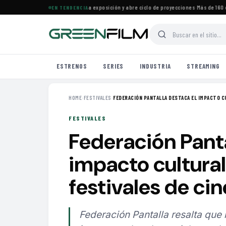
Cine Francés en Maracaibo cierra exposición y abre ciclo de proyecciones
·
Más de 160 est
EN TENDENCIA
ESTRENOS
SERIES
INDUSTRIA
STREAMING
HOME
›
FESTIVALES
›
FEDERACIÓN PANTALLA DESTACA EL IMPACTO C
FESTIVALES
Federación Panta
impacto cultural 
festivales de ci
Federación Pantalla resalta que 