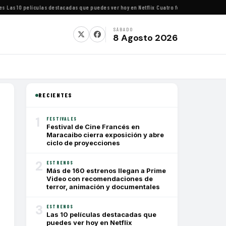
Las 10 películas destacadas que puedes ver hoy en Netflix
·
Cuatro festivales de cine imp
SÁBADO
8 Agosto 2026
RECIENTES
1
FESTIVALES
Festival de Cine Francés en
Maracaibo cierra exposición y abre
ciclo de proyecciones
2
ESTRENOS
Más de 160 estrenos llegan a Prime
Video con recomendaciones de
terror, animación y documentales
3
ESTRENOS
Las 10 películas destacadas que
puedes ver hoy en Netflix